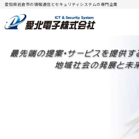
愛知県岩倉市の情報通信とセキュリティシステムの専門企業
コ
ン
テ
ン
ツ
へ
ス
キ
ッ
プ