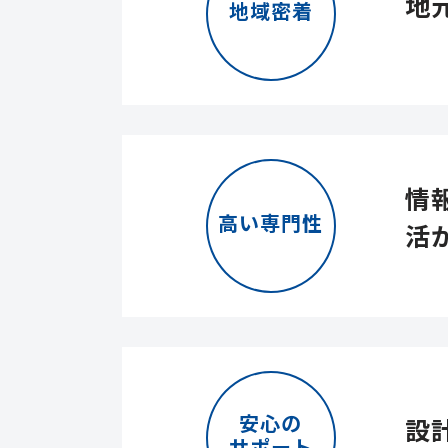
地
地域密着
情
高い専門性
活
安心の
設
サポート